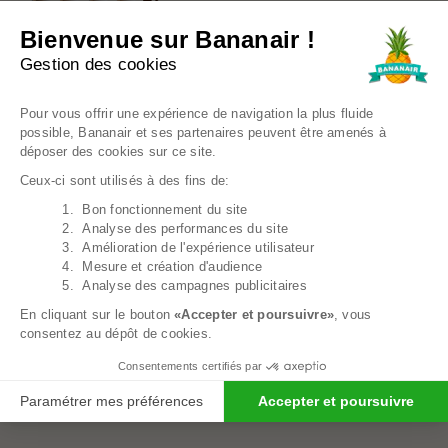
+2
Coussin Palette Déhoussable Imperméable -
Bienvenue sur Bananair !
Dossier 120x40 Cm
34,39€
Prix régulier
42,99€
Gestion des cookies
Plateforme de Gestion du Consentem
EN PROMO
Pour vous offrir une expérience de navigation la plus fluide
possible, Bananair et ses partenaires peuvent être amenés à
déposer des cookies sur ce site.
Ceux-ci sont utilisés à des fins de:
1. Bon fonctionnement du site
Axeptio consent
2. Analyse des performances du site
3. Amélioration de l'expérience utilisateur
4. Mesure et création d'audience
5. Analyse des campagnes publicitaires
En cliquant sur le bouton
«Accepter et poursuivre»
, vous
consentez au dépôt de cookies.
Consentements certifiés par
Paramétrer mes préférences
Accepter et poursuivre