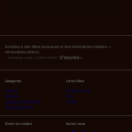
BANANAIR crée des peluches géantes et des poufs qui donnent
envie de plonger dedans... et de ne plus jamais en sortir. Au fil du
temps, notre univers s’est agrandi pour encore plus de douceur.
Accédez à des offres exclusives et des informations inédites —
introuvables ailleurs.
S'inscrire
S'inscrire
Inscrivez-
vous
à
notre
Catégories
Liens Utiles
infolettre
Intérieur
Contactez-nous
Extérieur
F.A.Q
Housses et Accessoires
Le Blog
Peluches Géantes
Entrer en contact
Suivez nous