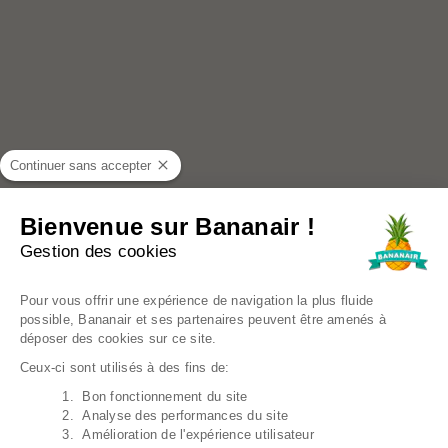
Continuer sans accepter
Bienvenue sur Bananair !
Gestion des cookies
Plateforme de Gestion du Consentem
Pour vous offrir une expérience de navigation la plus fluide
possible, Bananair et ses partenaires peuvent être amenés à
déposer des cookies sur ce site.
Ceux-ci sont utilisés à des fins de:
1. Bon fonctionnement du site
Axeptio consent
2. Analyse des performances du site
Module D’angle Gauche Pour Canapé Modulable -
3. Amélioration de l'expérience utilisateur
Fourrure Côtelée - 90x90 Cm
159,00€