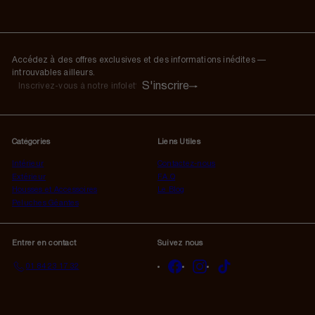
Accédez à des offres exclusives et des informations inédites —
introuvables ailleurs.
S'inscrire
S'inscrire
Inscrivez-
vous
à
notre
Catégories
Liens Utiles
infolettre
Intérieur
Contactez-nous
Extérieur
F.A.Q
Housses et Accessoires
Le Blog
Peluches Géantes
Entrer en contact
Suivez nous
Facebook
Instagram
TikTok
01 84 23 17 32