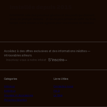
Installée depuis 2015
BANANAIR crée des peluches géantes et des poufs qui donnent
envie de plonger dedans... et de ne plus jamais en sortir. Au fil du
temps, notre univers s’est agrandi pour encore plus de douceur.
Accédez à des offres exclusives et des informations inédites —
introuvables ailleurs.
S'inscrire
S'inscrire
Inscrivez-
vous
à
notre
Catégories
Liens Utiles
infolettre
Intérieur
Contactez-nous
Extérieur
F.A.Q
Housses et Accessoires
Le Blog
Peluches Géantes