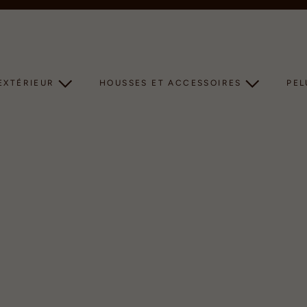
Diaporama
Pause
EXTÉRIEUR
HOUSSES ET ACCESSOIRES
PE