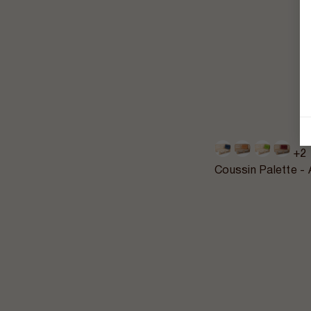
+2
Coussin Palette -