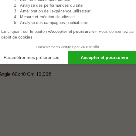
2. Analyse des performances du site
3. Amélioration de l'expérience utilisateur
4. Mesure et création d'audience
5. Analyse des campagnes publicitaires
En cliquant sur le bouton
«Accepter et poursuivre»
, vous consentez au
dépôt de cookies.
Consentements certifiés par
Paramétrer mes préférences
Accepter et poursuivre
 Angle 60x40 Cm
19,99€