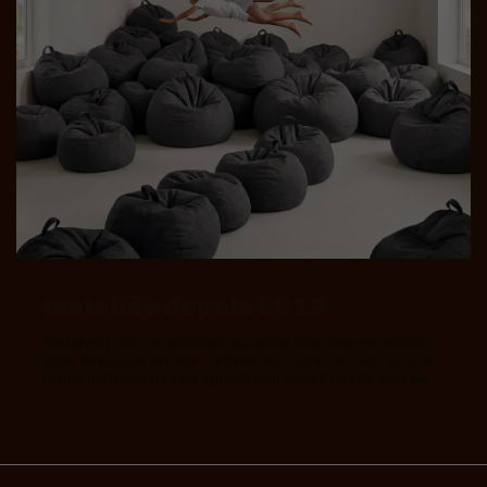
Installée depuis 2015
BANANAIR crée des peluches géantes et des poufs qui donnent
envie de plonger dedans... et de ne plus jamais en sortir. Au fil du
temps, notre univers s’est agrandi pour encore plus de douceur.