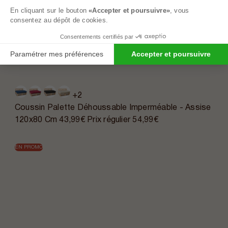
En cliquant sur le bouton
«Accepter et poursuivre»
, vous
consentez au dépôt de cookies.
Consentements certifiés par
Paramétrer mes préférences
Accepter et poursuivre
+2
Coussin Palette Déhoussable Imperméable - Assise
120x80 Cm
43,99€
Prix régulier
54,99€
EN PROMO