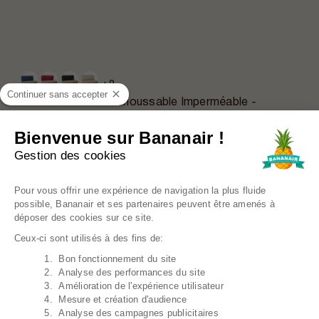
+2
Continuer sans accepter
Coussin Palette Déhoussable Imperméable -
Dossier 120x40 Cm
34,39€
Prix régulier
42,99€
Bienvenue sur Bananair !
Gestion des cookies
EN PROMO
Plateforme de Gestion du Consentem
Pour vous offrir une expérience de navigation la plus fluide
possible, Bananair et ses partenaires peuvent être amenés à
déposer des cookies sur ce site.
Ceux-ci sont utilisés à des fins de:
1. Bon fonctionnement du site
Axeptio consent
2. Analyse des performances du site
3. Amélioration de l'expérience utilisateur
4. Mesure et création d'audience
5. Analyse des campagnes publicitaires