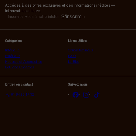
Accédez à des offres exclusives et des informations inédites —
introuvables ailleurs.
S'inscrire
S'inscrire
Inscrivez-
vous
à
notre
Catégories
Liens Utiles
infolettre
Intérieur
Contactez-nous
Extérieur
F.A.Q
Housses et Accessoires
Le Blog
Peluches Géantes
Entrer en contact
Suivez nous
Facebook
Instagram
TikTok
01 84 23 17 32