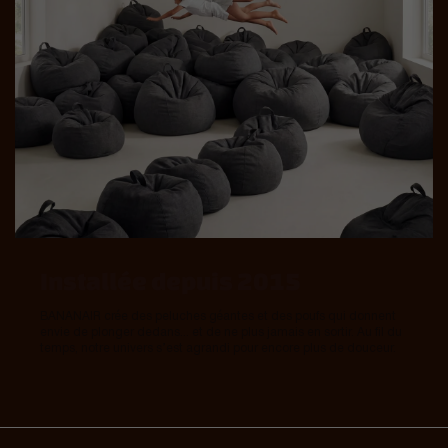
Installée depuis 2015
BANANAIR crée des peluches géantes et des poufs qui donnent
envie de plonger dedans... et de ne plus jamais en sortir. Au fil du
temps, notre univers s’est agrandi pour encore plus de douceur.