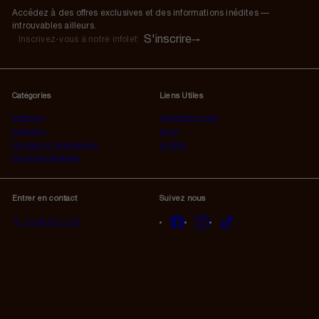
Accédez à des offres exclusives et des informations inédites —
introuvables ailleurs.
S'inscrire
S'inscrire
Inscrivez-
vous
à
notre
Catégories
Liens Utiles
infolettre
Intérieur
Contactez-nous
Extérieur
F.A.Q
Housses et Accessoires
Le Blog
Peluches Géantes
Entrer en contact
Suivez nous
Facebook
Instagram
TikTok
01 84 23 17 32