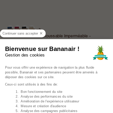
+2
Continuer sans accepter
Coussin Palette Déhoussable Imperméable -
Dossier 120x40 Cm
34,39€
Prix régulier
42,99€
Bienvenue sur Bananair !
Gestion des cookies
EN PROMO
Plateforme de Gestion du Consentem
Pour vous offrir une expérience de navigation la plus fluide
possible, Bananair et ses partenaires peuvent être amenés à
déposer des cookies sur ce site.
Ceux-ci sont utilisés à des fins de:
1. Bon fonctionnement du site
Axeptio consent
2. Analyse des performances du site
3. Amélioration de l'expérience utilisateur
4. Mesure et création d'audience
5. Analyse des campagnes publicitaires