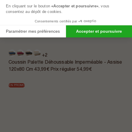
En cliquant sur le bouton
«Accepter et poursuivre»
, vous
consentez au dépôt de cookies.
Consentements certifiés par
Paramétrer mes préférences
Accepter et poursuivre
+2
Coussin Palette Déhoussable Imperméable - Assise
120x80 Cm
43,99€
Prix régulier
54,99€
EN PROMO