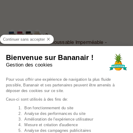
+2
Continuer sans accepter
Coussin Palette Déhoussable Imperméable -
Dossier 120x40 Cm
34,39€
Prix régulier
42,99€
Bienvenue sur Bananair !
Gestion des cookies
EN PROMO
Plateforme de Gestion du Consentem
Pour vous offrir une expérience de navigation la plus fluide
possible, Bananair et ses partenaires peuvent être amenés à
déposer des cookies sur ce site.
Ceux-ci sont utilisés à des fins de:
1. Bon fonctionnement du site
Axeptio consent
2. Analyse des performances du site
3. Amélioration de l'expérience utilisateur
4. Mesure et création d'audience
5. Analyse des campagnes publicitaires