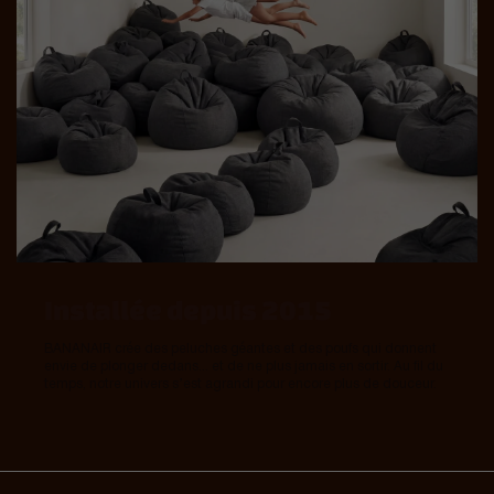
Installée depuis 2015
BANANAIR crée des peluches géantes et des poufs qui donnent
envie de plonger dedans... et de ne plus jamais en sortir. Au fil du
temps, notre univers s’est agrandi pour encore plus de douceur.