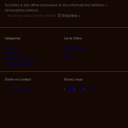
Accédez à des offres exclusives et des informations inédites —
introuvables ailleurs.
S'inscrire
S'inscrire
Inscrivez-
vous
à
notre
Catégories
Liens Utiles
infolettre
Intérieur
Contactez-nous
Extérieur
F.A.Q
Housses et Accessoires
Le Blog
Peluches Géantes
Entrer en contact
Suivez nous
Facebook
Instagram
TikTok
01 84 23 17 32