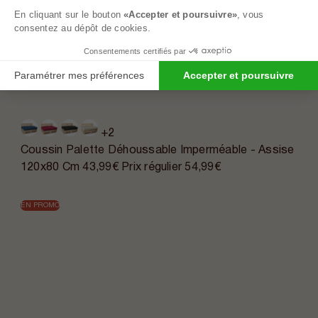
En cliquant sur le bouton
«Accepter et poursuivre»
, vous
consentez au dépôt de cookies.
Consentements certifiés par
Paramétrer mes préférences
Accepter et poursuivre
+2
Coussin Palette Déhoussable Imperméable - Assise
120x80 Cm
43,99€
Prix régulier
54,99€
EN PROMO