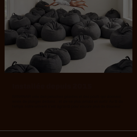
Installée depuis 2015
BANANAIR crée des peluches géantes et des poufs qui donnent
envie de plonger dedans... et de ne plus jamais en sortir. Au fil du
temps, notre univers s’est agrandi pour encore plus de douceur.