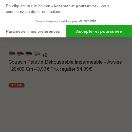
En cliquant sur le bouton
«Accepter et poursuivre»
, vous
consentez au dépôt de cookies.
Consentements certifiés par
Paramétrer mes préférences
Accepter et poursuivre
+2
Coussin Palette Déhoussable Imperméable - Assise
120x80 Cm
43,99€
Prix régulier
54,99€
EN PROMO