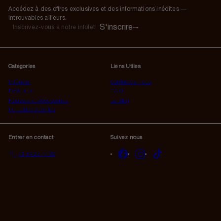
Accédez à des offres exclusives et des informations inédites —
introuvables ailleurs.
S'inscrire
S'inscrire
Inscrivez-
vous
à
notre
Catégories
Liens Utiles
infolettre
Intérieur
Contactez-nous
Extérieur
F.A.Q
Housses et Accessoires
Le Blog
Peluches Géantes
Entrer en contact
Suivez nous
Facebook
Instagram
TikTok
01 84 23 17 32