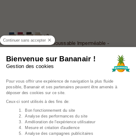
+2
Continuer sans accepter
Coussin Palette Déhoussable Imperméable -
Dossier 120x40 Cm
34,39€
Prix régulier
42,99€
Bienvenue sur Bananair !
Gestion des cookies
EN PROMO
Plateforme de Gestion du Consentem
Pour vous offrir une expérience de navigation la plus fluide
possible, Bananair et ses partenaires peuvent être amenés à
déposer des cookies sur ce site.
Ceux-ci sont utilisés à des fins de:
1. Bon fonctionnement du site
Axeptio consent
2. Analyse des performances du site
3. Amélioration de l'expérience utilisateur
4. Mesure et création d'audience
5. Analyse des campagnes publicitaires