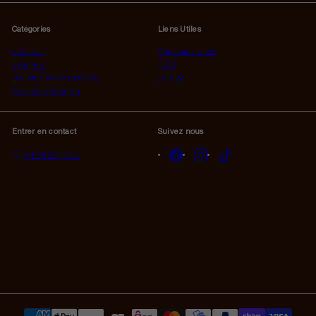
à
notre
Catégories
Liens Utiles
infolettre
Intérieur
Contactez-nous
Extérieur
F.A.Q
Housses et Accessoires
Le Blog
Peluches Géantes
Entrer en contact
Suivez nous
Facebook
Instagram
TikTok
01 84 23 17 32