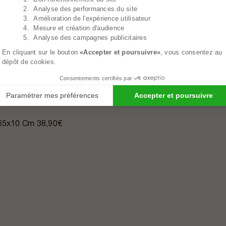
2. Analyse des performances du site
3. Amélioration de l'expérience utilisateur
4. Mesure et création d'audience
5. Analyse des campagnes publicitaires
En cliquant sur le bouton
«Accepter et poursuivre»
, vous consentez au
dépôt de cookies.
Consentements certifiés par
Paramétrer mes préférences
Accepter et poursuivre
x65x10 Cm
38,90€