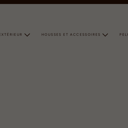
Diaporama
Pause
EXTÉRIEUR
HOUSSES ET ACCESSOIRES
PE