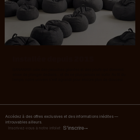
Installée depuis 2015
BANANAIR crée des peluches géantes et des poufs qui donnent
envie de plonger dedans... et de ne plus jamais en sortir. Au fil du
temps, notre univers s’est agrandi pour encore plus de douceur.
Accédez à des offres exclusives et des informations inédites —
introuvables ailleurs.
S'inscrire
S'inscrire
Inscrivez-
vous