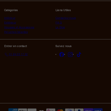
à
notre
Catégories
Liens Utiles
infolettre
Intérieur
Contactez-nous
Extérieur
F.A.Q
Housses et Accessoires
Le Blog
Peluches Géantes
Entrer en contact
Suivez nous
Facebook
Instagram
TikTok
01 84 23 17 32