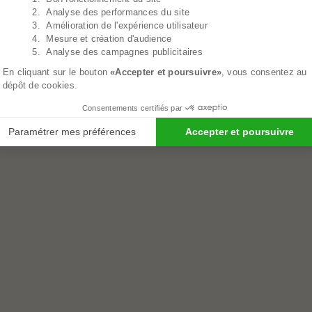
2. Analyse des performances du site
3. Amélioration de l'expérience utilisateur
4. Mesure et création d'audience
5. Analyse des campagnes publicitaires
En cliquant sur le bouton
«Accepter et poursuivre»
, vous consentez au
dépôt de cookies.
Consentements certifiés par
Paramétrer mes préférences
Accepter et poursuivre