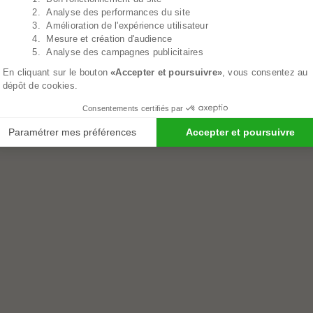
2. Analyse des performances du site
3. Amélioration de l'expérience utilisateur
4. Mesure et création d'audience
5. Analyse des campagnes publicitaires
En cliquant sur le bouton
«Accepter et poursuivre»
, vous consentez au
dépôt de cookies.
Consentements certifiés par
Paramétrer mes préférences
Accepter et poursuivre