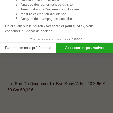
2. Analyse des performances du site
3. Amélioration de l'expérience utilisateur
4. Mesure et création d'audience
5. Analyse des campagnes publicitaires
En cliquant sur le bouton
«Accepter et poursuivre»
, vous
consentez au dépôt de cookies.
Consentements certifiés par
Paramétrer mes préférences
Accepter et poursuivre
Lot Sac De Rangement + Sac Sous Vide - 90 X 65 X
50 Cm
59,00€