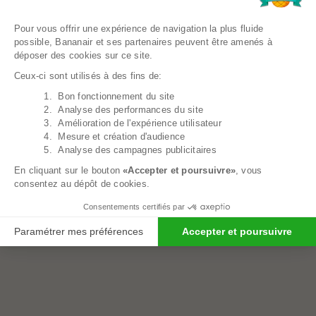
Plateforme de Gestion du Consentem
Pour vous offrir une expérience de navigation la plus fluide
possible, Bananair et ses partenaires peuvent être amenés à
déposer des cookies sur ce site.
Ceux-ci sont utilisés à des fins de:
1. Bon fonctionnement du site
Axeptio consent
2. Analyse des performances du site
3. Amélioration de l'expérience utilisateur
Pouf Géant Microsuède - 180 Cm - Banabag
4. Mesure et création d'audience
409,00€
5. Analyse des campagnes publicitaires
En cliquant sur le bouton
«Accepter et poursuivre»
, vous
consentez au dépôt de cookies.
Consentements certifiés par
Paramétrer mes préférences
Accepter et poursuivre