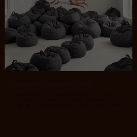
Installée depuis 2015
BANANAIR crée des peluches géantes et des poufs qui donnent
envie de plonger dedans... et de ne plus jamais en sortir. Au fil du
temps, notre univers s’est agrandi pour encore plus de douceur.