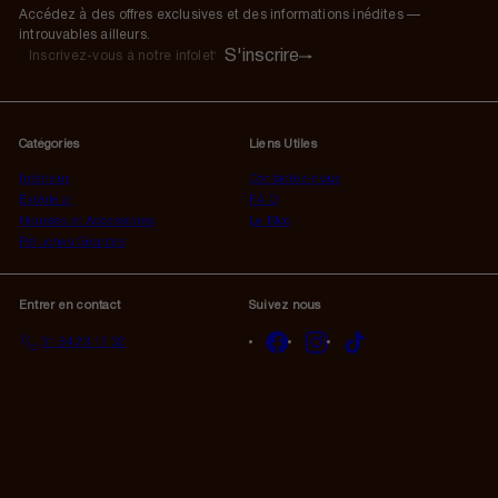
Accédez à des offres exclusives et des informations inédites —
introuvables ailleurs.
S'inscrire
S'inscrire
Inscrivez-
vous
à
notre
Catégories
Liens Utiles
infolettre
Intérieur
Contactez-nous
Extérieur
F.A.Q
Housses et Accessoires
Le Blog
Peluches Géantes
Entrer en contact
Suivez nous
Facebook
Instagram
TikTok
01 84 23 17 32