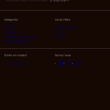
S'inscrire
S'inscrire
Inscrivez-
vous
à
notre
Catégories
Liens Utiles
infolettre
Intérieur
Contactez-nous
Extérieur
F.A.Q
Housses et Accessoires
Le Blog
Peluches Géantes
Entrer en contact
Suivez nous
Facebook
Instagram
TikTok
01 84 23 17 32