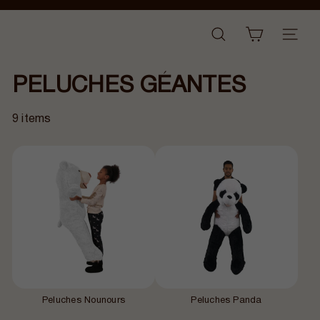
Passer
Diaporama
au
B
Pause
NAVI
RECHERCHER
contenu
a
n
PELUCHES GÉANTES
a
n
a
9 items
i
r
Peluches Nounours
Peluches Panda