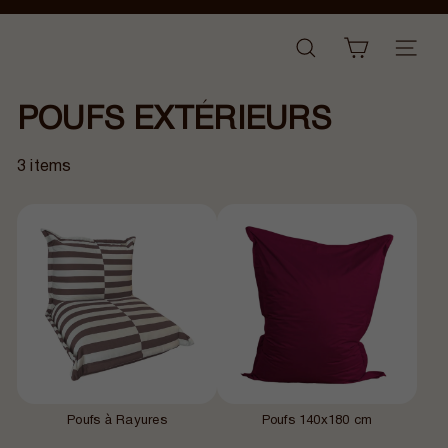
Passer
Diaporama
au
B
Pause
NAVI
RECHERCHER
contenu
a
n
POUFS EXTÉRIEURS
a
n
a
3 items
i
r
Poufs à Rayures
Poufs 140x180 cm