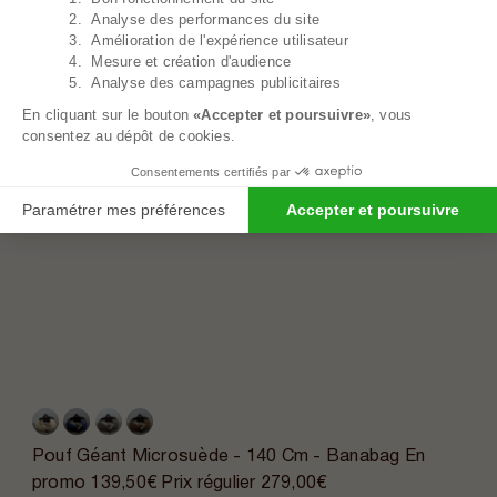
2. Analyse des performances du site
3. Amélioration de l'expérience utilisateur
4. Mesure et création d'audience
5. Analyse des campagnes publicitaires
En cliquant sur le bouton
«Accepter et poursuivre»
, vous
consentez au dépôt de cookies.
Consentements certifiés par
Paramétrer mes préférences
Accepter et poursuivre
Pouf Géant Microsuède - 140 Cm - Banabag
En
promo
139,50€
Prix régulier
279,00€