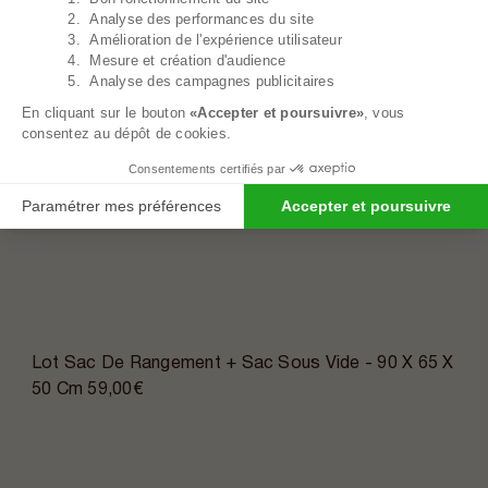
2. Analyse des performances du site
3. Amélioration de l'expérience utilisateur
4. Mesure et création d'audience
5. Analyse des campagnes publicitaires
En cliquant sur le bouton
«Accepter et poursuivre»
, vous
consentez au dépôt de cookies.
Consentements certifiés par
Paramétrer mes préférences
Accepter et poursuivre
Lot Sac De Rangement + Sac Sous Vide - 90 X 65 X
50 Cm
59,00€