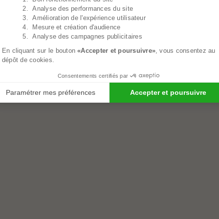
2. Analyse des performances du site
3. Amélioration de l'expérience utilisateur
4. Mesure et création d'audience
5. Analyse des campagnes publicitaires
En cliquant sur le bouton
«Accepter et poursuivre»
, vous consentez au
dépôt de cookies.
Consentements certifiés par
Paramétrer mes préférences
Accepter et poursuivre