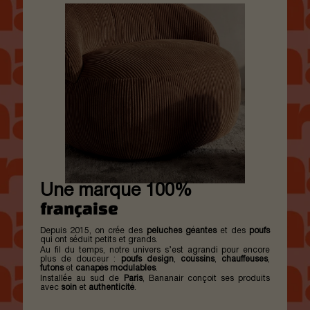
Une marque 100%
française
Depuis 2015, on crée des
peluches géantes
et des
poufs
qui ont séduit petits et grands.
Au fil du temps, notre univers s’est agrandi pour encore
plus de douceur :
poufs
design
,
coussins
,
chauffeuses
,
futons
et
canapés
modulables
.
Installée au sud de
Paris
, Bananair conçoit ses produits
avec
soin
et
authenticité
.