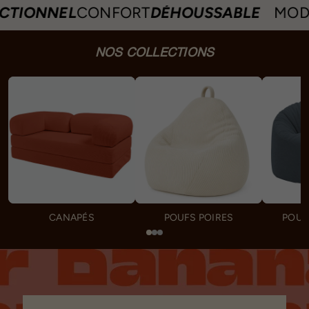
TIONNEL
CONFORT
DÉHOUSSABLE
MODU
NOS COLLECTIONS
CANAPÉS
POUFS POIRES
POUF