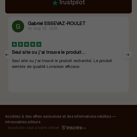
Trustpilot
Gabriel ESSEVAZ-ROULET
on
Aug 03, 2026
Seul site ou j'ai trouvé le produit…
Seul site ou j'ai trouvé le produit recherché. Le produit
semble de qualité Livraison efficace
Accédez à des offres exclusives et des informations inédites —
introuvables ailleurs.
S'inscrire
S'inscrire
Inscrivez-
vous