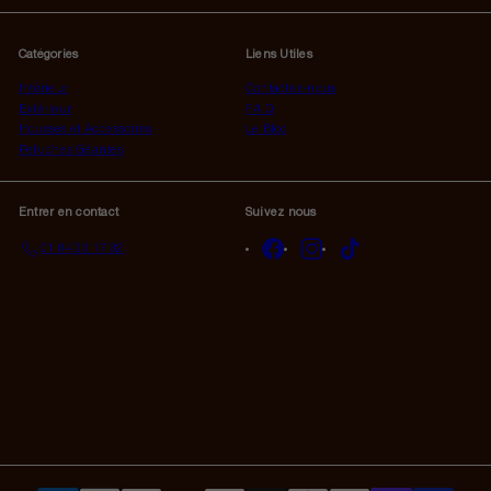
à
notre
Catégories
Liens Utiles
infolettre
Intérieur
Contactez-nous
Extérieur
F.A.Q
Housses et Accessoires
Le Blog
Peluches Géantes
Entrer en contact
Suivez nous
Facebook
Instagram
TikTok
01 84 23 17 32