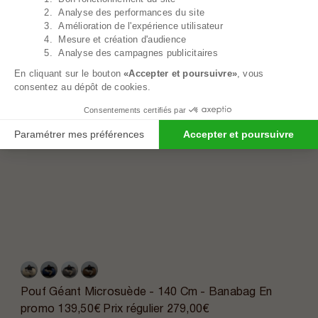
2. Analyse des performances du site
3. Amélioration de l'expérience utilisateur
4. Mesure et création d'audience
5. Analyse des campagnes publicitaires
En cliquant sur le bouton
«Accepter et poursuivre»
, vous
consentez au dépôt de cookies.
Consentements certifiés par
Paramétrer mes préférences
Accepter et poursuivre
Pouf Géant Microsuède - 140 Cm - Banabag
En
promo
139,50€
Prix régulier
279,00€