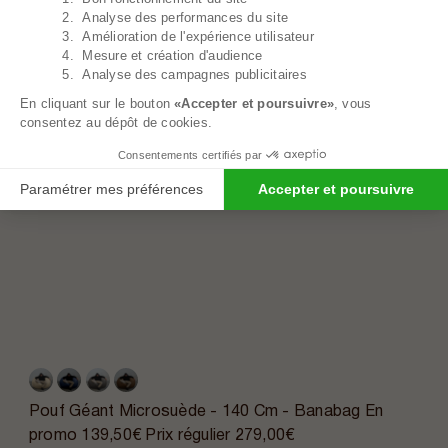
2. Analyse des performances du site
3. Amélioration de l'expérience utilisateur
4. Mesure et création d'audience
5. Analyse des campagnes publicitaires
En cliquant sur le bouton
«Accepter et poursuivre»
, vous
consentez au dépôt de cookies.
Consentements certifiés par
Paramétrer mes préférences
Accepter et poursuivre
Pouf Géant Microsuède - 140 Cm - Banabag
En
promo
139,50€
Prix régulier
279,00€