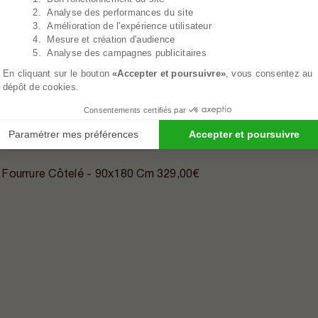
2. Analyse des performances du site
3. Amélioration de l'expérience utilisateur
4. Mesure et création d'audience
5. Analyse des campagnes publicitaires
En cliquant sur le bouton
«Accepter et poursuivre»
, vous consentez au
dépôt de cookies.
Consentements certifiés par
Paramétrer mes préférences
Accepter et poursuivre
 Fourrure Côtelé - 90x180 Cm
329,00€