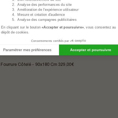
2. Analyse des performances du site
3. Amélioration de l'expérience utilisateur
4. Mesure et création d'audience
5. Analyse des campagnes publicitaires
En cliquant sur le bouton
«Accepter et poursuivre»
, vous consentez au
dépôt de cookies.
Consentements certifiés par
Paramétrer mes préférences
Accepter et poursuivre
 Fourrure Côtelé - 90x180 Cm
329,00€