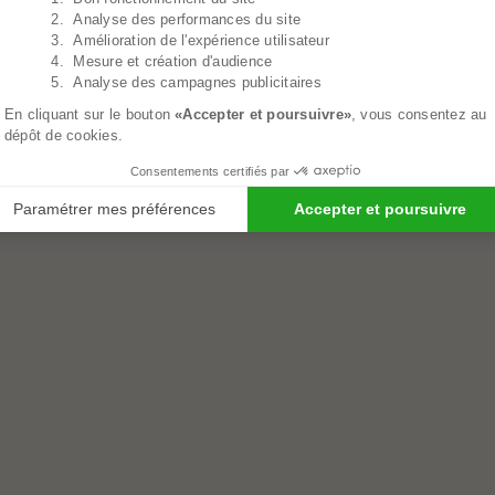
2. Analyse des performances du site
3. Amélioration de l'expérience utilisateur
4. Mesure et création d'audience
5. Analyse des campagnes publicitaires
En cliquant sur le bouton
«Accepter et poursuivre»
, vous consentez au
dépôt de cookies.
Consentements certifiés par
Paramétrer mes préférences
Accepter et poursuivre