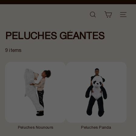
Passer
Diaporama
au
B
Pause
NAVI
RECHERCHER
contenu
a
n
PELUCHES GÉANTES
a
n
a
9 items
i
r
Peluches Nounours
Peluches Panda