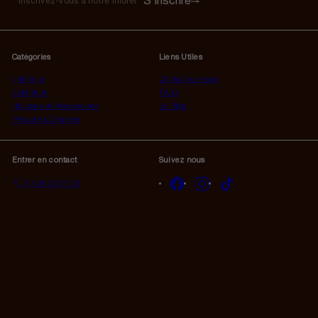
S'inscrire
S'inscrire
Inscrivez-
vous
à
notre
Catégories
Liens Utiles
infolettre
Intérieur
Contactez-nous
Extérieur
F.A.Q
Housses et Accessoires
Le Blog
Peluches Géantes
Entrer en contact
Suivez nous
Facebook
Instagram
TikTok
01 84 23 17 32