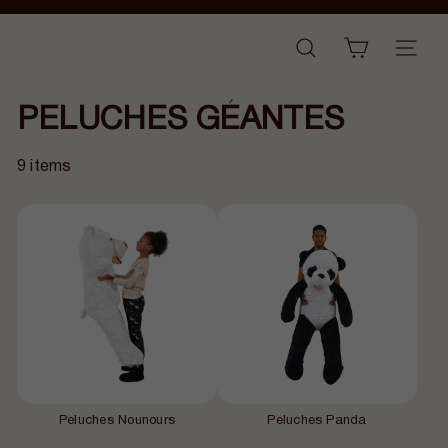
Passer
Diaporama
au
B
Pause
NAVI
RECHERCHER
contenu
a
n
PELUCHES GÉANTES
a
n
a
9 items
i
r
Peluches Nounours
Peluches Panda