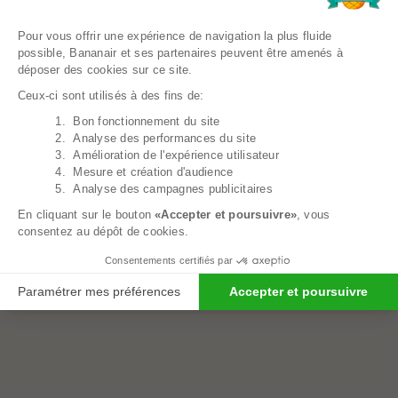
Plateforme de Gestion du Consentem
Pour vous offrir une expérience de navigation la plus fluide
possible, Bananair et ses partenaires peuvent être amenés à
déposer des cookies sur ce site.
Ceux-ci sont utilisés à des fins de:
1. Bon fonctionnement du site
Axeptio consent
2. Analyse des performances du site
3. Amélioration de l'expérience utilisateur
Pouf Géant Microsuède - 180 Cm - Banabag
4. Mesure et création d'audience
409,00€
5. Analyse des campagnes publicitaires
En cliquant sur le bouton
«Accepter et poursuivre»
, vous
consentez au dépôt de cookies.
Consentements certifiés par
Paramétrer mes préférences
Accepter et poursuivre