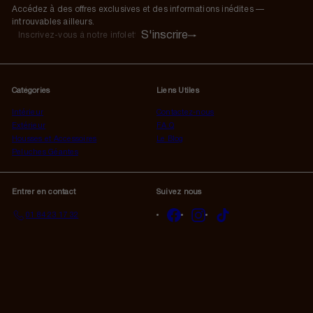
Accédez à des offres exclusives et des informations inédites —
introuvables ailleurs.
S'inscrire
S'inscrire
Inscrivez-
vous
à
notre
Catégories
Liens Utiles
infolettre
Intérieur
Contactez-nous
Extérieur
F.A.Q
Housses et Accessoires
Le Blog
Peluches Géantes
Entrer en contact
Suivez nous
Facebook
Instagram
TikTok
01 84 23 17 32