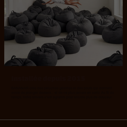
Installée depuis 2015
BANANAIR crée des peluches géantes et des poufs qui donnent
envie de plonger dedans... et de ne plus jamais en sortir. Au fil du
temps, notre univers s’est agrandi pour encore plus de douceur.