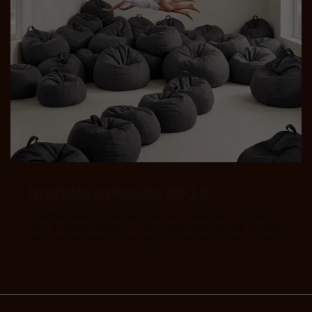
Installée depuis 2015
BANANAIR crée des peluches géantes et des poufs qui donnent
envie de plonger dedans... et de ne plus jamais en sortir. Au fil du
temps, notre univers s’est agrandi pour encore plus de douceur.