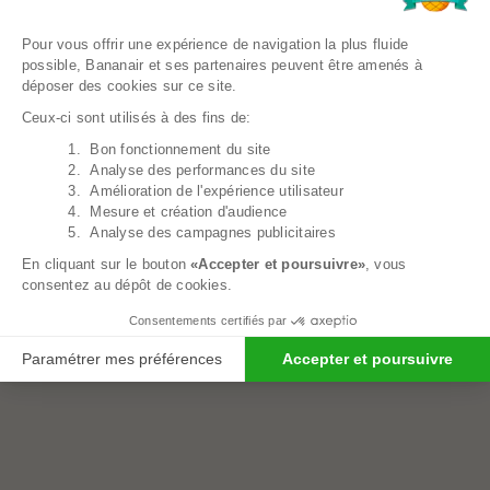
Plateforme de Gestion du Consentem
Pour vous offrir une expérience de navigation la plus fluide
possible, Bananair et ses partenaires peuvent être amenés à
déposer des cookies sur ce site.
Ceux-ci sont utilisés à des fins de:
1. Bon fonctionnement du site
Axeptio consent
2. Analyse des performances du site
3. Amélioration de l'expérience utilisateur
Pouf Géant Microsuède - 180 Cm - Banabag
4. Mesure et création d'audience
409,00€
5. Analyse des campagnes publicitaires
En cliquant sur le bouton
«Accepter et poursuivre»
, vous
consentez au dépôt de cookies.
Consentements certifiés par
Paramétrer mes préférences
Accepter et poursuivre