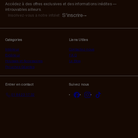
Accédez à des offres exclusives et des informations inédites —
introuvables ailleurs.
S'inscrire
S'inscrire
Inscrivez-
vous
à
notre
Catégories
Liens Utiles
infolettre
Intérieur
Contactez-nous
Extérieur
F.A.Q
Housses et Accessoires
Le Blog
Peluches Géantes
Entrer en contact
Suivez nous
Facebook
Instagram
TikTok
01 84 23 17 32