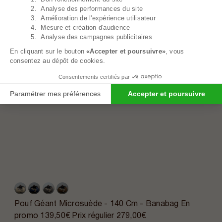
2. Analyse des performances du site
3. Amélioration de l'expérience utilisateur
4. Mesure et création d'audience
5. Analyse des campagnes publicitaires
En cliquant sur le bouton
«Accepter et poursuivre»
, vous
consentez au dépôt de cookies.
Consentements certifiés par
Paramétrer mes préférences
Accepter et poursuivre
Pouf Géant Microsuède - 140 Cm - Banabag
En
promo
139,50€
Prix régulier
279,00€