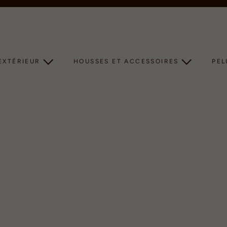
Diaporama
Pause
EXTÉRIEUR
HOUSSES ET ACCESSOIRES
PE