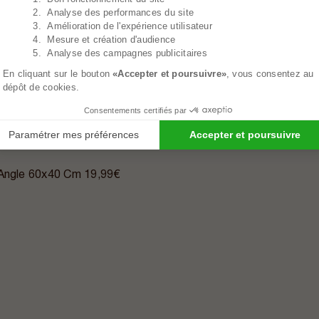
2. Analyse des performances du site
3. Amélioration de l'expérience utilisateur
4. Mesure et création d'audience
5. Analyse des campagnes publicitaires
En cliquant sur le bouton
«Accepter et poursuivre»
, vous consentez au
dépôt de cookies.
Consentements certifiés par
Paramétrer mes préférences
Accepter et poursuivre
 Angle 60x40 Cm
19,99€