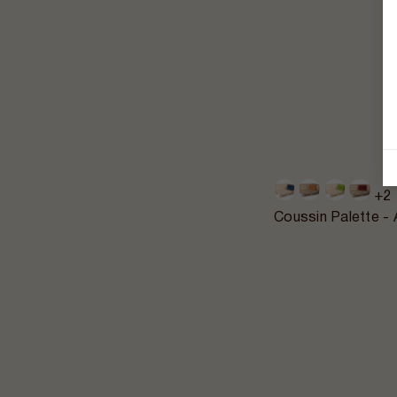
+2
Coussin Palette -