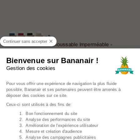
+2
Continuer sans accepter
Coussin Palette Déhoussable Imperméable -
Dossier 120x40 Cm
34,39€
Prix régulier
42,99€
Bienvenue sur Bananair !
Gestion des cookies
EN PROMO
Plateforme de Gestion du Consentem
Pour vous offrir une expérience de navigation la plus fluide
possible, Bananair et ses partenaires peuvent être amenés à
déposer des cookies sur ce site.
Ceux-ci sont utilisés à des fins de:
1. Bon fonctionnement du site
Axeptio consent
2. Analyse des performances du site
3. Amélioration de l'expérience utilisateur
4. Mesure et création d'audience
5. Analyse des campagnes publicitaires