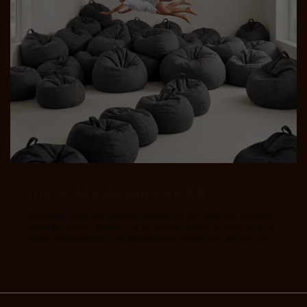
Installée depuis 2015
BANANAIR crée des peluches géantes et des poufs qui donnent
envie de plonger dedans... et de ne plus jamais en sortir. Au fil du
temps, notre univers s’est agrandi pour encore plus de douceur.