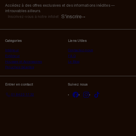
Accédez à des offres exclusives et des informations inédites —
introuvables ailleurs.
S'inscrire
S'inscrire
Inscrivez-
vous
à
notre
Catégories
Liens Utiles
infolettre
Intérieur
Contactez-nous
Extérieur
F.A.Q
Housses et Accessoires
Le Blog
Peluches Géantes
Entrer en contact
Suivez nous
Facebook
Instagram
TikTok
01 84 23 17 32