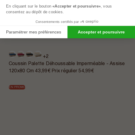
En cliquant sur le bouton
«Accepter et poursuivre»
, vous
consentez au dépôt de cookies.
Consentements certifiés par
Paramétrer mes préférences
Accepter et poursuivre
+2
Coussin Palette Déhoussable Imperméable - Assise
120x80 Cm
43,99€
Prix régulier
54,99€
EN PROMO