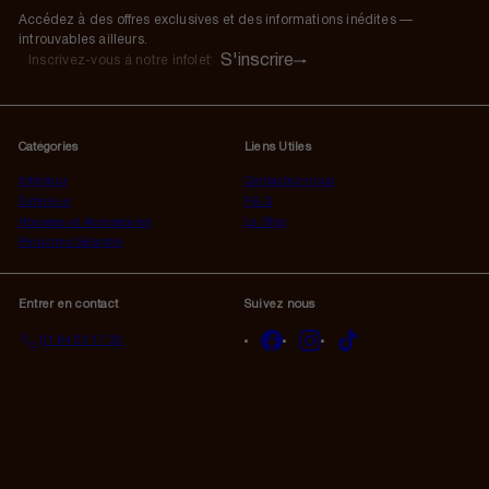
Accédez à des offres exclusives et des informations inédites —
introuvables ailleurs.
S'inscrire
S'inscrire
Inscrivez-
vous
à
notre
Catégories
Liens Utiles
infolettre
Intérieur
Contactez-nous
Extérieur
F.A.Q
Housses et Accessoires
Le Blog
Peluches Géantes
Entrer en contact
Suivez nous
Facebook
Instagram
TikTok
01 84 23 17 32