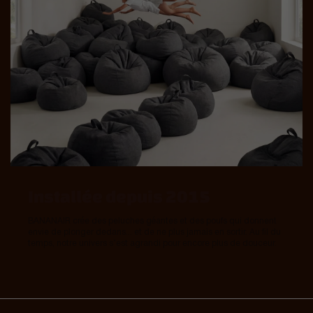
Installée depuis 2015
BANANAIR crée des peluches géantes et des poufs qui donnent
envie de plonger dedans... et de ne plus jamais en sortir. Au fil du
temps, notre univers s’est agrandi pour encore plus de douceur.