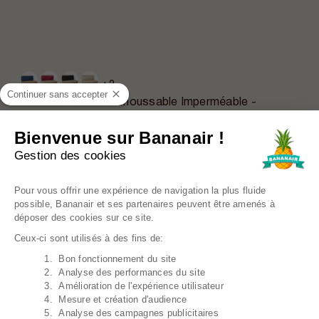
+2
Continuer sans accepter
Coussin Palette Déhoussable Imperméable -
Dossier 120x40 Cm
34,39€
Prix régulier
42,99€
Bienvenue sur Bananair !
Gestion des cookies
EN PROMO
Plateforme de Gestion du Consentem
Pour vous offrir une expérience de navigation la plus fluide
possible, Bananair et ses partenaires peuvent être amenés à
déposer des cookies sur ce site.
Ceux-ci sont utilisés à des fins de:
1. Bon fonctionnement du site
Axeptio consent
2. Analyse des performances du site
3. Amélioration de l'expérience utilisateur
4. Mesure et création d'audience
5. Analyse des campagnes publicitaires