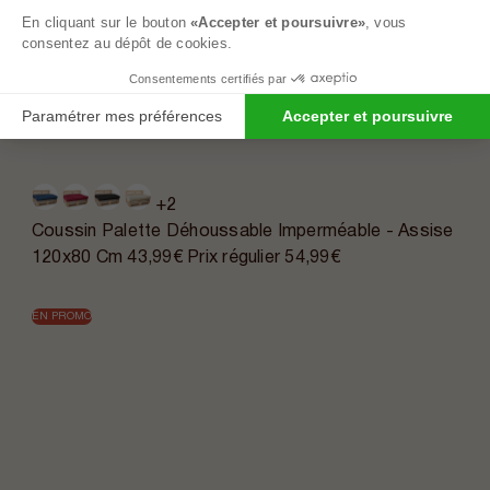
En cliquant sur le bouton
«Accepter et poursuivre»
, vous
consentez au dépôt de cookies.
Consentements certifiés par
Paramétrer mes préférences
Accepter et poursuivre
+2
Coussin Palette Déhoussable Imperméable - Assise
120x80 Cm
43,99€
Prix régulier
54,99€
EN PROMO